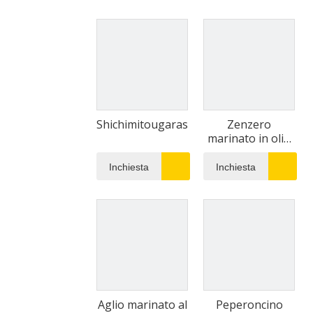
Shichimitougarashi
Zenzero
marinato in olio
di peperoncino
Inchiesta
Inchiesta
Aglio marinato al
Peperoncino